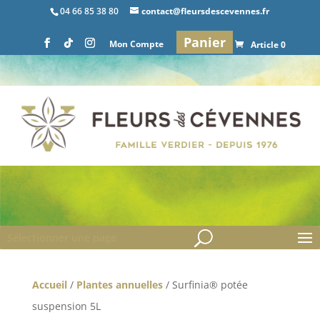
04 66 85 38 80
contact@fleursdescevennes.fr
Panier
Mon Compte
Article 0
Sélectionner une page
Accueil
/
Plantes annuelles
/ Surfinia® potée
suspension 5L