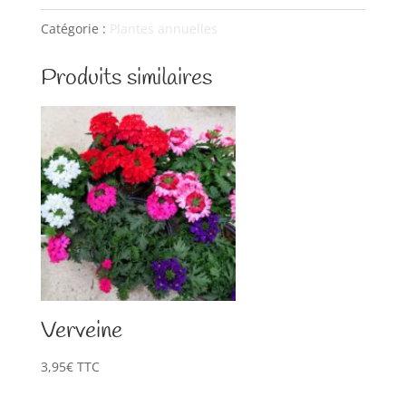
potée
Catégorie :
Plantes annuelles
suspension
Produits similaires
5L
Verveine
3,95
€
TTC