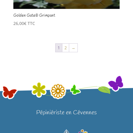
Golden Gate® Grimpant
26,00
€
TTC
1
2
→
Pépiniériste en Cévennes