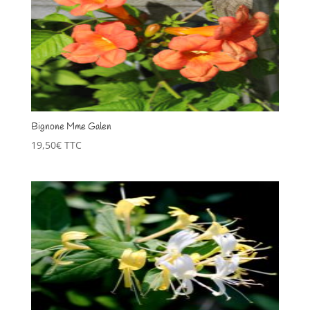
Bignone Mme Galen
19,50
€
TTC