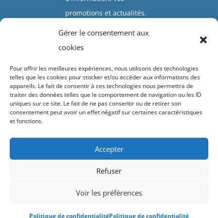
promotions et actualités.
Gérer le consentement aux
Valider
cookies
Pour offrir les meilleures expériences, nous utilisons des technologies
telles que les cookies pour stocker et/ou accéder aux informations des
appareils. Le fait de consentir à ces technologies nous permettra de
traiter des données telles que le comportement de navigation ou les ID
uniques sur ce site. Le fait de ne pas consentir ou de retirer son
Accueil
Présentation
Click & collect
Vivaces
Arbustes
consentement peut avoir un effet négatif sur certaines caractéristiques
et fonctions.
Plantes grimpantes
Diaporamas
Contacts & horaires
Suivez-nous !
Détails du compte
Accepter
Refuser
Index LD création de site internet sur le Gard
-
Voir les préférences
Mentions légales
-
Politique de confidentialité
-
Conditions générales de vente
Politique de confidentialité
Politique de confidentialité