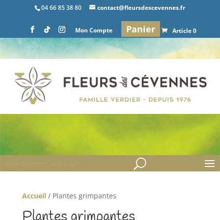
04 66 85 38 80
contact@fleursdescevennes.fr
Panier
Mon Compte
Article 0
Sélectionner une page
Accueil
/ Plantes grimpantes
Plantes grimpantes