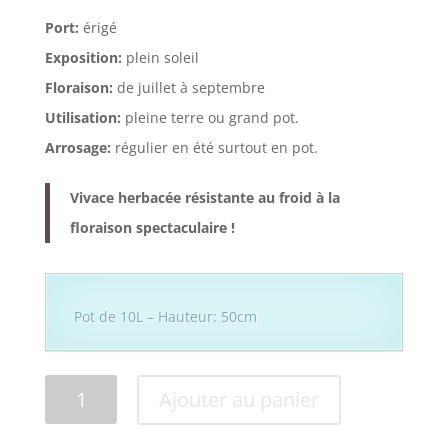
Port:
érigé
Exposition:
plein soleil
Floraison:
de juillet à septembre
Utilisation:
pleine terre ou grand pot.
Arrosage:
régulier en été surtout en pot.
Vivace herbacée résistante au froid à la
floraison spectaculaire !
Pot de 10L – Hauteur: 50cm
quantité
Ajouter au panier
de