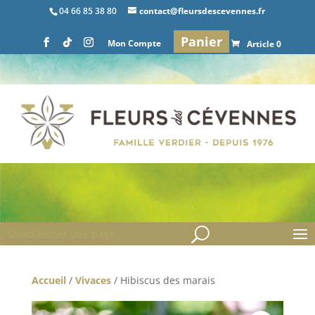
04 66 85 38 80
contact@fleursdescevennes.fr
Panier
Mon Compte
Article 0
Sélectionner une page
Accueil
/
Vivaces
/ Hibiscus des marais