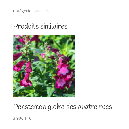
Hibiscus
des
Catégorie :
Vivaces
marais
Produits similaires
Penstemon gloire des quatre rues
3,90
€
TTC