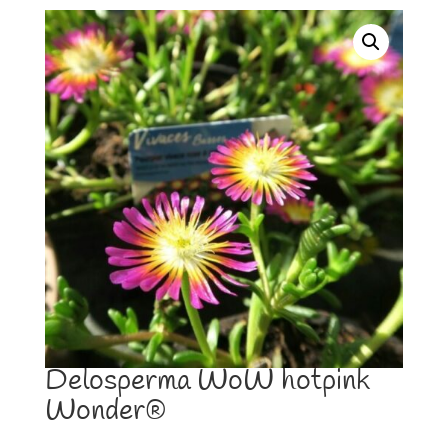
Delosperma WoW hotpink
Wonder®