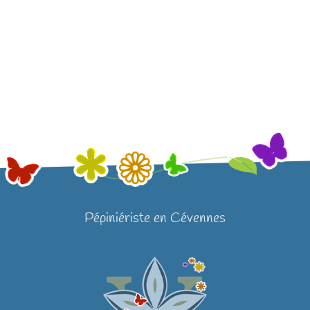
Pépiniériste en Cévennes