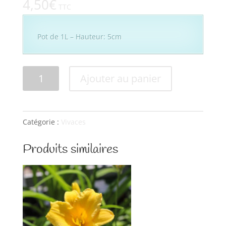
4,50
€
TTC
Pot de 1L – Hauteur: 5cm
quantité
Ajouter au panier
de
Delosperma
WoW
Catégorie :
Vivaces
hotpink
Produits similaires
Wonder®