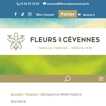
04 66 85 38 80
contact@fleursdescevennes.fr
Panier
Mon Compte
Article 0
Sélectionner une page
Accueil
/
Vivaces
/ Delosperma WoW hotpink
Wonder®