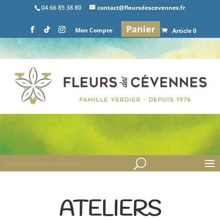
04 66 85 38 80
contact@fleursdescevennes.fr
Panier
Mon Compte
Article 0
Sélectionner une page
ATELIERS