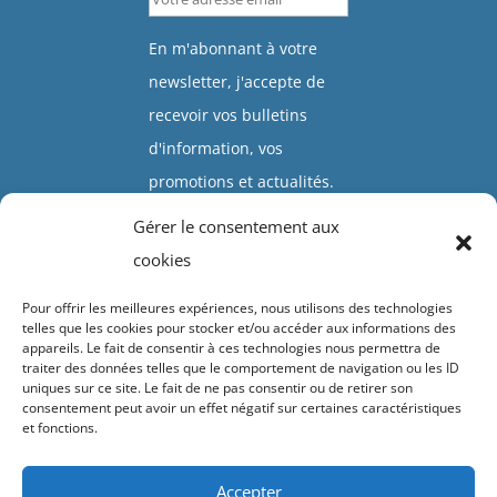
En m'abonnant à votre
newsletter, j'accepte de
recevoir vos bulletins
d'information, vos
promotions et actualités.
Gérer le consentement aux
Valider
cookies
Pour offrir les meilleures expériences, nous utilisons des technologies
telles que les cookies pour stocker et/ou accéder aux informations des
appareils. Le fait de consentir à ces technologies nous permettra de
traiter des données telles que le comportement de navigation ou les ID
uniques sur ce site. Le fait de ne pas consentir ou de retirer son
Accueil
Présentation
Click & collect
Vivaces
Arbustes
consentement peut avoir un effet négatif sur certaines caractéristiques
et fonctions.
Plantes grimpantes
Diaporamas
Contacts & horaires
Suivez-nous !
Détails du compte
Accepter